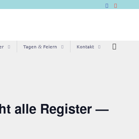
er
Tagen
Feiern
Kon­takt
&
ht alle Regis­ter —