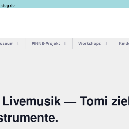
-sieg.de
Museum
FIN­­NE-Pro­­jekt
Work­shops
Kin­d
 Live­mu­sik — Tomi zie
strumente.