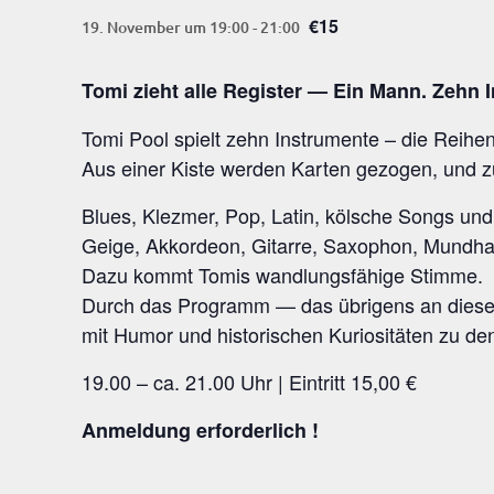
€15
19. November um 19:00
-
21:00
Tomi zieht alle Regis­ter — Ein Mann. Zehn 
Tomi Pool spielt zehn Instru­men­te – die Rei­he
Aus einer Kis­te wer­den Kar­ten gezo­gen, und 
Blues, Klez­mer, Pop, Latin, köl­sche Songs und 
Gei­ge, Akkor­de­on, Gitar­re, Saxo­phon, Mund­har
Dazu kommt Tomis wand­lungs­fä­hi­ge Stimme.
Durch das Pro­gramm — das übri­gens an die­sem
mit Humor und his­to­ri­schen Kurio­si­tä­ten zu d
19.00 – ca. 21.00 Uhr | Ein­tritt 15,00 €
Anmel­dung erforderlich !