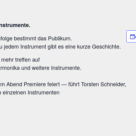
Instrumente.
n­fol­ge bestimmt das Publikum.
zu jedem Instru­ment gibt es eine kur­ze Geschichte.
mehr tref­fen auf
­mo­ni­ka und wei­te­re Instrumente.
 Abend Pre­mie­re fei­ert — führt Tors­ten Schneider,
en ein­zel­nen Instrumenten