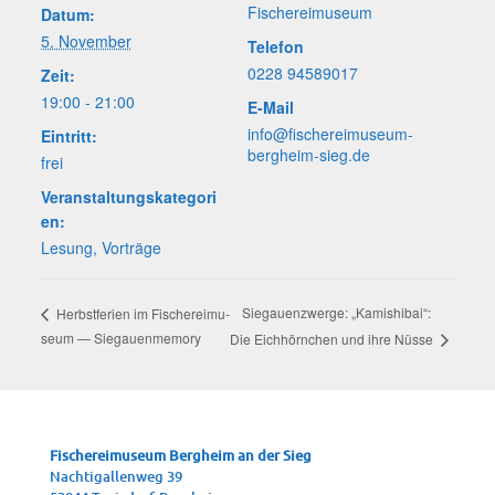
Fische­rei­mu­se­um
Datum:
5. November
Telefon
0228 94589017
Zeit:
19:00 - 21:00
E-Mail
info@fischereimuseum-
Eintritt:
bergheim-sieg.de
frei
Veranstaltungskategori
en:
Lesung
,
Vorträge
Sie­gau­enzwer­ge: „Kami­shi­bai“:
Herbst­fe­ri­en im Fische­rei­mu­
se­um — Siegauenmemory
Die Eich­hörn­chen und ihre Nüsse
Fische­rei­mu­se­um Berg­heim an der Sieg
Nach­ti­gal­len­weg 39