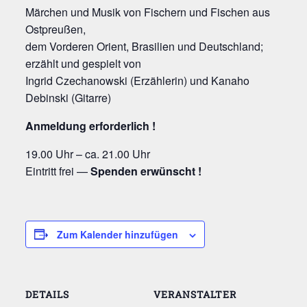
Mär­chen und Musik von Fischern und Fischen aus
Ostpreußen,
dem Vor­de­ren Ori­ent, Bra­si­li­en und Deutsch­land;
erzählt und gespielt von
Ingrid Czecha­now­ski (Erzäh­le­rin) und Kanaho
Debin­ski (Gitar­re)
Anmel­dung erforderlich !
19.00 Uhr – ca. 21.00 Uhr
Ein­tritt frei —
Spen­den erwünscht !
Zum Kalender hinzufügen
DETAILS
VERANSTALTER