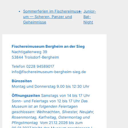
Som­mer­fe­ri­en im Fische­rei­mu­se­
Juni­or-
um — Sche­ren, Pan­zer und
Bat-
Geheimnisse
Night
Fische­rei­mu­se­um Berg­heim an der Sieg
Nach­ti­gal­len­weg 39
53844 Troisdorf-Bergheim
Tele­fon 0228 94589017
info@fischereimuseum-bergheim-sieg.de
Büro­zei­ten
Mon­tag und Don­ners­tag 9.00 bis 12:30 Uhr
Öffnungszeiten
Samstags von 14 bis 17 Uhr
Sonn- und Feiertags von 12 bis 17 Uhr
Das
Museum ist an folgenden Feiertagen
geschlossen: Weihnachten, Silvester, Neujahr,
Rosenmontag, Karfreitag, Ostermontag und
Pfingstmontag
Vom 21.12.2026 bis zum
09.01.2027 bleibt das Museum geschlossen !