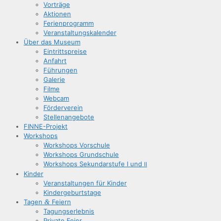
Vor­trä­ge
Aktio­nen
Feri­en­pro­gramm
Ver­an­stal­tungs­ka­len­der
Über das Museum
Ein­tritts­prei­se
Anfahrt
Füh­run­gen
Gale­rie
Fil­me
Web­cam
För­der­ver­ein
Stel­len­an­ge­bo­te
FIN­­NE-Pro­­jekt
Work­shops
Work­shops Vorschule
Work­shops Grundschule
Work­shops Sekun­dar­stu­fe I und
II
Kin­der
Ver­an­stal­tun­gen für Kinder
Kin­der­ge­burts­ta­ge
Tagen
&
Feiern
Tagungs­er­leb­nis
Pri­va­te Feier