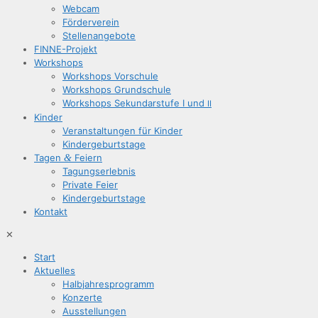
Web­cam
För­der­ver­ein
Stel­len­an­ge­bo­te
FIN­­NE-Pro­­jekt
Work­shops
Work­shops Vorschule
Work­shops Grundschule
Work­shops Sekun­dar­stu­fe I und
II
Kin­der
Ver­an­stal­tun­gen für Kinder
Kin­der­ge­burts­ta­ge
Tagen
&
Feiern
Tagungs­er­leb­nis
Pri­va­te Feier
Kin­der­ge­burts­ta­ge
Kon­takt
✕
Start
Aktu­el­les
Halb­jah­res­pro­gramm
Kon­zer­te
Aus­stel­lun­gen