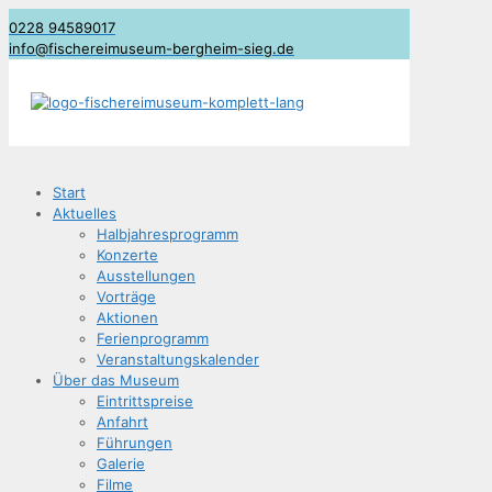
0228 94589017
info@fischereimuseum-bergheim-sieg.de
Start
Aktu­el­les
Halb­jah­res­pro­gramm
Kon­zer­te
Aus­stel­lun­gen
Vor­trä­ge
Aktio­nen
Feri­en­pro­gramm
Ver­an­stal­tungs­ka­len­der
Über das Museum
Ein­tritts­prei­se
Anfahrt
Füh­run­gen
Gale­rie
Fil­me