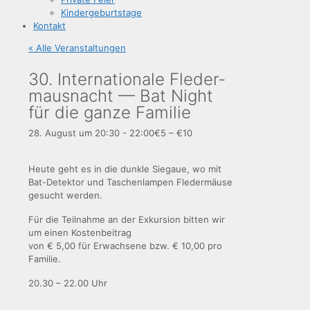
Kin­der­ge­burts­ta­ge
Kon­takt
« Alle Veranstaltungen
30. Inter­na­tio­na­le Fle­der­
maus­nacht — Bat Night
für die gan­ze Familie
28. August um 20:30
-
22:00
€5 – €10
Heu­te geht es in die dunk­le Sie­gaue, wo mit
Bat-Detek­tor und Taschen­lam­pen Fle­der­mäu­se
gesucht werden.
Für die Teil­nah­me an der Exkur­si­on bit­ten wir
um einen Kostenbeitrag
von € 5,00 für Erwach­se­ne bzw. € 10,00 pro
Familie.
20.30 – 22.00 Uhr