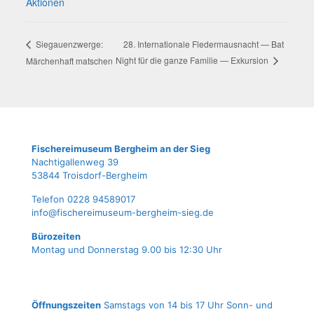
Aktionen
28. Inter­na­tio­na­le Fle­der­maus­nacht — Bat
Sie­gau­enzwer­ge:
Night für die gan­ze Fami­lie — Exkursion
Mär­chen­haft matschen
Fische­rei­mu­se­um Berg­heim an der Sieg
Nach­ti­gal­len­weg 39
53844 Troisdorf-Bergheim
Tele­fon 0228 94589017
info@fischereimuseum-bergheim-sieg.de
Büro­zei­ten
Mon­tag und Don­ners­tag 9.00 bis 12:30 Uhr
Öffnungszeiten
Samstags von 14 bis 17 Uhr Sonn- und