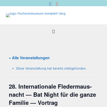
« Alle Veranstaltungen
Diese Veranstaltung hat bereits stattgefunden.
28. Inter­na­tio­na­le Fle­der­maus­
nacht — Bat Night für die gan­ze
Fami­lie — Vortrag