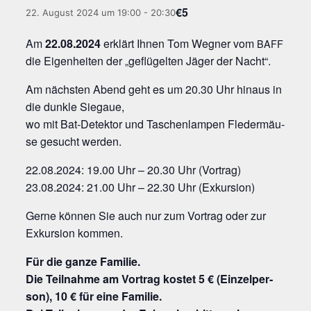
€5
22. August 2024 um 19:00
-
20:30
Am
22.08.2024
erklärt Ihnen Tom Wegner vom
BAFF
die Eigen­hei­ten der „geflügelten Jäger der Nacht“.
Am nächs­ten Abend geht es um 20.30 Uhr hin­aus in
die dunk­le Siegaue,
wo mit Bat-Detek­tor und Taschen­lam­pen Fle­der­mäu­
se gesucht werden.
22.08.2024: 19.00 Uhr – 20.30 Uhr (Vor­trag)
23.08.2024: 21.00 Uhr – 22.30 Uhr (Exkur­si­on)
Ger­ne kön­nen Sie auch nur zum Vor­trag oder zur
Exkur­si­on kommen.
Für die gan­ze Familie.
Die Teil­nah­me am Vor­trag kos­tet 5 € (Ein­zel­per­
son), 10 € für eine Familie.