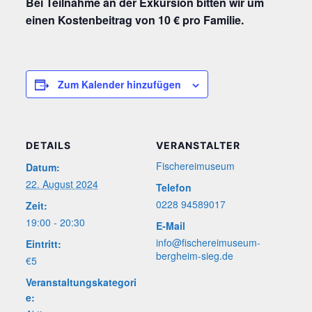
Bei Teil­nah­me an der Exkur­si­on bit­ten wir um
einen Kos­ten­bei­trag von 10 € pro Familie.
Zum Kalender hinzufügen
DETAILS
VERANSTALTER
Fische­rei­mu­se­um
Datum:
22. August 2024
Telefon
0228 94589017
Zeit:
19:00 - 20:30
E-Mail
info@fischereimuseum-
Eintritt:
bergheim-sieg.de
€5
Veranstaltungskategori
e: