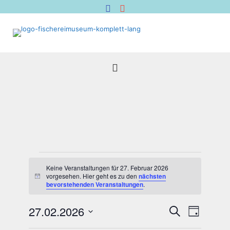
Veranstaltungen
für
Keine Veranstaltungen für 27. Februar 2026
vorgesehen. Hier geht es zu den
nächsten
Hinweis
27.
bevorstehenden Veranstaltungen
.
Februar
2026
Veranstal
Verans
27.02.2026
Suche
Tag
Suche
Ansich
Datum