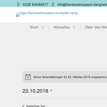
0228 94589017
info@fischereimuseum-berghei
Start
Aktu­el­les
Über das M
Veranstaltungen
Keine Veranstaltungen für 23. Oktober 2018 vorgesehen.
Hinweis
für
23.
23.10.2018
Datum
Oktober
wählen.
Vorheriger Tag