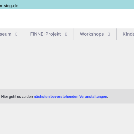
m-sieg.de
useum
FIN­­NE-Pro­­jekt
Work­shops
Kin­d
 Hier geht es zu den
nächsten bevorstehenden Veranstaltungen
.