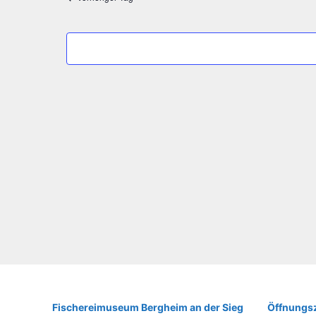
2018
Fische­rei­mu­se­um Berg­heim an der Sieg
Öffnungsz