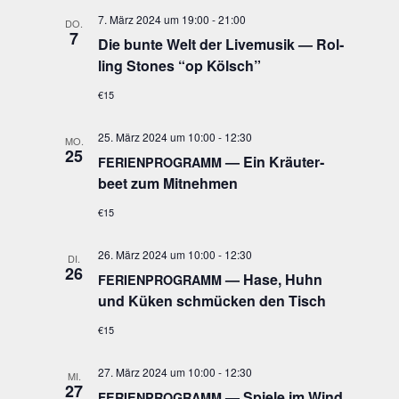
7. März 2024 um 19:00
-
21:00
DO.
7
Die bun­te Welt der Live­mu­sik — Rol­
ling Stones “op Kölsch”
€15
25. März 2024 um 10:00
-
12:30
MO.
25
— Ein Kräu­ter­
FERIENPROGRAMM
beet zum Mitnehmen
€15
26. März 2024 um 10:00
-
12:30
DI.
26
— Hase, Huhn
FERIENPROGRAMM
und Küken schmü­cken den Tisch
€15
27. März 2024 um 10:00
-
12:30
MI.
27
— Spie­le im Wind
FERIENPROGRAMM