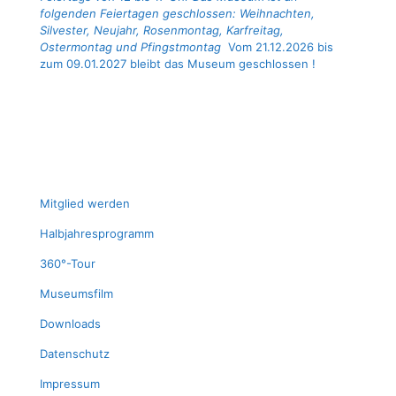
folgenden Feiertagen geschlossen: Weihnachten,
Silvester, Neujahr, Rosenmontag, Karfreitag,
Ostermontag und Pfingstmontag
Vom 21.12.2026 bis
zum 09.01.2027 bleibt das Museum geschlossen !
Mit­glied werden
Halb­jah­res­pro­gramm
360°-Tour
Muse­ums­film
Down­loads
Daten­schutz
Impres­sum