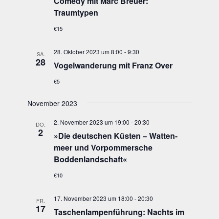
Come­dy mit Marc Breu­er:
Traumtypen
€15
28. Oktober 2023 um 8:00
-
9:30
SA.
28
Vogel­wan­de­rung mit Franz Over
€5
November 2023
2. November 2023 um 19:00
-
20:30
DO.
2
»
Die deut­schen Küs­ten − Wat­ten­
meer und Vor­pom­mer­sche
Boddenlandschaft«
€10
17. November 2023 um 18:00
-
20:30
FR.
17
Taschen­lam­pen­füh­rung: Nachts im