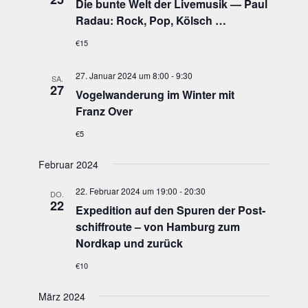
Die bun­te Welt der Live­mu­sik — Paul
Radau: Rock, Pop, Kölsch …
€15
27. Januar 2024 um 8:00
-
9:30
SA.
27
Vogel­wan­de­rung im Win­ter mit
Franz Over
€5
Februar 2024
22. Februar 2024 um 19:00
-
20:30
DO.
22
Expe­di­ti­on auf den Spu­ren der Post­
schif­frou­te – von Ham­burg zum
Nord­kap und zurück
€10
März 2024