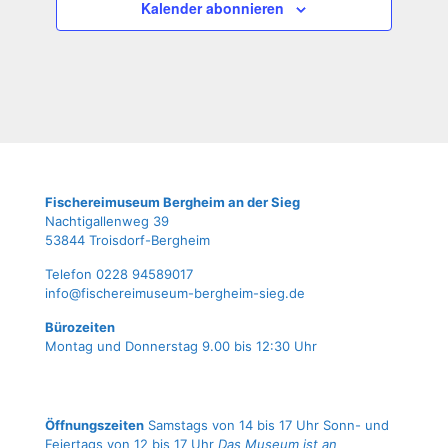
Kalender abonnieren
Fische­rei­mu­se­um Berg­heim an der Sieg
Nach­ti­gal­len­weg 39
53844 Troisdorf-Bergheim
Tele­fon 0228 94589017
info@fischereimuseum-bergheim-sieg.de
Büro­zei­ten
Mon­tag und Don­ners­tag 9.00 bis 12:30 Uhr
Öffnungszeiten
Samstags von 14 bis 17 Uhr Sonn- und
Feiertags von 12 bis 17 Uhr
Das Museum ist an