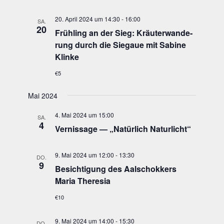
20. April 2024 um 14:30
-
16:00
SA.
20
Früh­ling an der Sieg: Kräu­t­er­wan­de­
rung durch die Sie­gaue mit Sabi­ne
Klinke
€5
Mai 2024
4. Mai 2024 um 15:00
SA.
4
Ver­nis­sa­ge — „Natür­lich Naturlicht“
9. Mai 2024 um 12:00
-
13:30
DO.
9
Besich­ti­gung des Aal­schok­kers
Maria Theresia
€10
9. Mai 2024 um 14:00
-
15:30
DO.