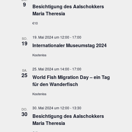
9
Besich­ti­gung des Aal­schok­kers
Maria Theresia
€10
19. Mai 2024 um 12:00
-
17:00
SO.
19
Inter­na­tio­na­ler Muse­ums­tag 2024
Kostenlos
25. Mai 2024 um 14:00
-
17:00
SA.
25
World Fish Migra­ti­on Day – ein Tag
für den Wanderfisch
Kostenlos
30. Mai 2024 um 12:00
-
13:30
DO.
30
Besich­ti­gung des Aal­schok­kers
Maria Theresia