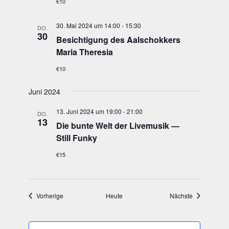
€10
30. Mai 2024 um 14:00
-
15:30
DO.
30
Besich­ti­gung des Aal­schok­kers
Maria Theresia
€10
Juni 2024
13. Juni 2024 um 19:00
-
21:00
DO.
13
Die bun­te Welt der Live­mu­sik —
Still Funky
€15
Veranstaltungen
Veranstaltun
Vorherige
Heute
Nächste