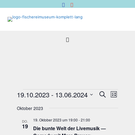
Veranstaltungen
Veranstal
Verans
19.10.2023
 - 
13.06.2024
Suche
Liste
Suche
Ansich
Datum
Naviga
und
wählen.
Oktober 2023
Ansichten,
19. Oktober 2023 um 19:00
-
21:00
Navigation
DO.
19
Die bun­te Welt der Live­mu­sik —