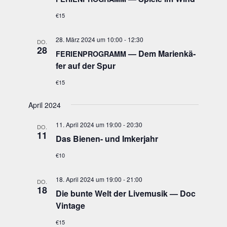
€15
28. März 2024 um 10:00
-
12:30
DO.
28
— Dem Mari­en­kä­
FERIENPROGRAMM
fer auf der Spur
€15
April 2024
11. April 2024 um 19:00
-
20:30
DO.
11
Das Bie­nen- und Imkerjahr
€10
18. April 2024 um 19:00
-
21:00
DO.
18
Die bun­te Welt der Live­mu­sik — Doc
Vintage
€15