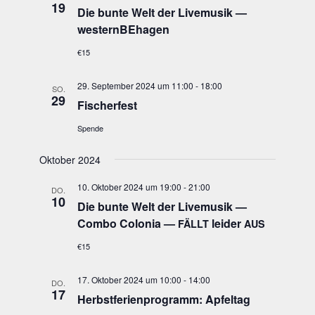
19
Die bun­te Welt der Live­mu­sik —
westernBEhagen
€15
29. September 2024 um 11:00
-
18:00
SO.
29
Fischer­fest
Spende
Oktober 2024
10. Oktober 2024 um 19:00
-
21:00
DO.
10
Die bun­te Welt der Live­mu­sik —
Com­bo Colo­nia —
lei­der
FÄLLT
AUS
€15
17. Oktober 2024 um 10:00
-
14:00
DO.
17
Herbst­fe­ri­en­pro­gramm: Apfeltag