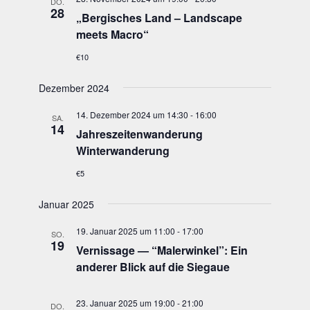
DO.
28
„
Ber­gi­sches Land – Land­scape
meets Macro“
€10
Dezember 2024
14. Dezember 2024 um 14:30
-
16:00
SA.
14
Jah­res­zei­ten­wan­de­rung
Winterwanderung
€5
Januar 2025
19. Januar 2025 um 11:00
-
17:00
SO.
19
Ver­nis­sa­ge — “Maler­win­kel”: Ein
ande­rer Blick auf die Siegaue
23. Januar 2025 um 19:00
-
21:00
DO.