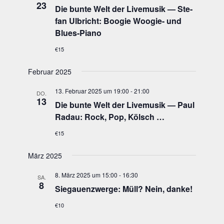
23
Die bun­te Welt der Live­mu­sik — Ste­
fan Ulb­richt: Boo­gie Woo­gie- und
Blues-Piano
€15
Februar 2025
13. Februar 2025 um 19:00
-
21:00
DO.
13
Die bun­te Welt der Live­mu­sik — Paul
Radau: Rock, Pop, Kölsch …
€15
März 2025
8. März 2025 um 15:00
-
16:30
SA.
8
Sie­gau­enzwer­ge: Müll? Nein, danke!
€10