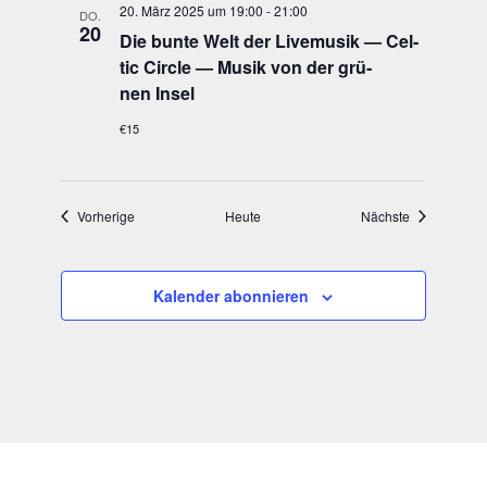
20. März 2025 um 19:00
-
21:00
DO.
20
Die bun­te Welt der Live­mu­sik — Cel­
tic Cir­cle — Musik von der grü­
nen Insel
€15
Veranstaltungen
Veranstaltun
Vorherige
Heute
Nächste
Kalender abonnieren