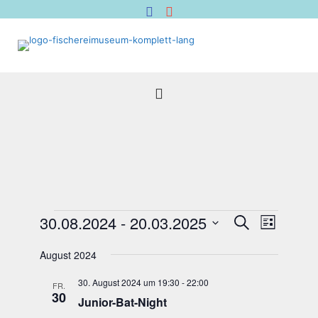
Veranstaltungen
Veranstal
Verans
30.08.2024
 - 
20.03.2025
Suche
Liste
Suche
Ansich
Datum
Naviga
und
wählen.
August 2024
Ansichten,
30. August 2024 um 19:30
-
22:00
Navigation
FR.
30
Juni­or-Bat-Night