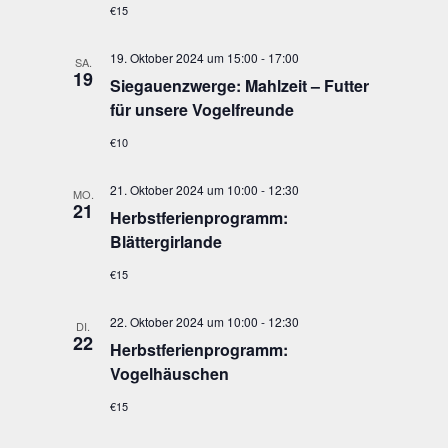
€15
19. Oktober 2024 um 15:00
-
17:00
SA.
19
Sie­gau­enzwer­ge: Mahl­zeit – Fut­ter
für unse­re Vogelfreunde
€10
21. Oktober 2024 um 10:00
-
12:30
MO.
21
Herbst­fe­ri­en­pro­gramm:
Blättergirlande
€15
22. Oktober 2024 um 10:00
-
12:30
DI.
22
Herbst­fe­ri­en­pro­gramm:
Vogelhäuschen
€15