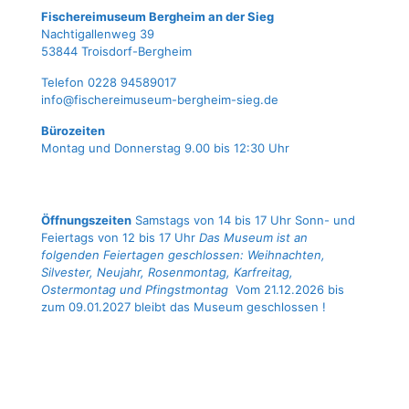
Fische­rei­mu­se­um Berg­heim an der Sieg
Nach­ti­gal­len­weg 39
53844 Troisdorf-Bergheim
Tele­fon 0228 94589017
info@fischereimuseum-bergheim-sieg.de
Büro­zei­ten
Mon­tag und Don­ners­tag 9.00 bis 12:30 Uhr
Öffnungszeiten
Samstags von 14 bis 17 Uhr Sonn- und
Feiertags von 12 bis 17 Uhr
Das Museum ist an
folgenden Feiertagen geschlossen: Weihnachten,
Silvester, Neujahr, Rosenmontag, Karfreitag,
Ostermontag und Pfingstmontag
Vom 21.12.2026 bis
zum 09.01.2027 bleibt das Museum geschlossen !