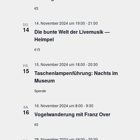
€5
14. November 2024 um 19:00
-
21:00
DO.
14
Die bun­te Welt der Live­mu­sik —
Heimpel
€15
15. November 2024 um 18:00
-
20:30
FR.
15
Taschen­lam­pen­füh­rung: Nachts im
Museum
Spende
16. November 2024 um 8:00
-
9:30
SA.
16
Vogel­wan­de­rung mit Franz Over
€5
28. November 2024 um 19:00
-
20:30