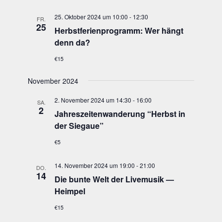
25. Oktober 2024 um 10:00
-
12:30
FR.
25
Herbst­fe­ri­en­pro­gramm: Wer hängt
denn da?
€15
November 2024
2. November 2024 um 14:30
-
16:00
SA.
2
Jah­res­zei­ten­wan­de­rung “Herbst in
der Siegaue”
€5
14. November 2024 um 19:00
-
21:00
DO.
14
Die bun­te Welt der Live­mu­sik —
Heimpel
€15