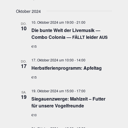
Oktober 2024
10. Oktober 2024 um 19:00
-
21:00
DO.
10
Die bun­te Welt der Live­mu­sik —
Com­bo Colo­nia —
lei­der
FÄLLT
AUS
€15
17. Oktober 2024 um 10:00
-
14:00
DO.
17
Herbst­fe­ri­en­pro­gramm: Apfeltag
€15
19. Oktober 2024 um 15:00
-
17:00
SA.
19
Sie­gau­enzwer­ge: Mahl­zeit – Fut­ter
für unse­re Vogelfreunde
€10