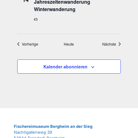
Jah­res­zei­ten­wan­de­rung
Winterwanderung
€5
Veranstaltungen
Veranstaltun
Vorherige
Heute
Nächste
Kalender abonnieren
Fische­rei­mu­se­um Berg­heim an der Sieg
Nach­ti­gal­len­weg 39