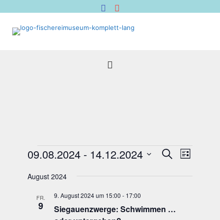
Veranstaltungen
Veranstal
Verans
09.08.2024
 - 
14.12.2024
Suche
Liste
Suche
Ansich
Datum
Naviga
und
wählen.
August 2024
Ansichten,
9. August 2024 um 15:00
-
17:00
Navigation
FR.
9
Sie­gau­enzwer­ge: Schwim­men …