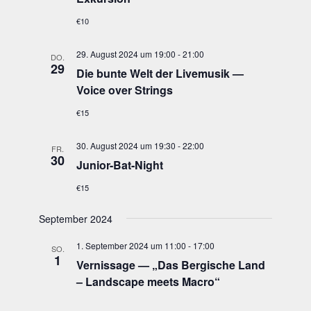
€10
29. August 2024 um 19:00
-
21:00
DO.
29
Die bun­te Welt der Live­mu­sik —
Voice over Strings
€15
30. August 2024 um 19:30
-
22:00
FR.
30
Juni­or-Bat-Night
€15
September 2024
1. September 2024 um 11:00
-
17:00
SO.
1
Ver­nis­sa­ge — „Das Ber­gi­sche Land
– Land­scape meets Macro“