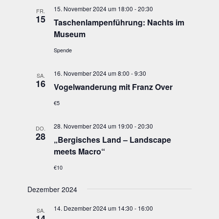
15. November 2024 um 18:00
-
20:30
FR.
15
Taschen­lam­pen­füh­rung: Nachts im
Museum
Spende
16. November 2024 um 8:00
-
9:30
SA.
16
Vogel­wan­de­rung mit Franz Over
€5
28. November 2024 um 19:00
-
20:30
DO.
28
„
Ber­gi­sches Land – Land­scape
meets Macro“
€10
Dezember 2024
14. Dezember 2024 um 14:30
-
16:00
SA.
14