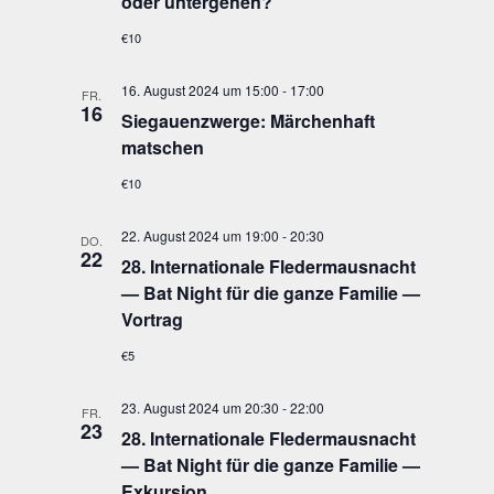
oder untergehen?
€10
16. August 2024 um 15:00
-
17:00
FR.
16
Sie­gau­enzwer­ge: Mär­chen­haft
matschen
€10
22. August 2024 um 19:00
-
20:30
DO.
22
28. Inter­na­tio­na­le Fle­der­maus­nacht
— Bat Night für die gan­ze Fami­lie —
Vortrag
€5
23. August 2024 um 20:30
-
22:00
FR.
23
28. Inter­na­tio­na­le Fle­der­maus­nacht
— Bat Night für die gan­ze Fami­lie —
Exkursion