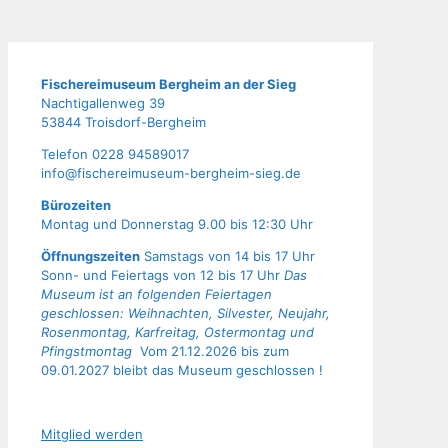
Fische­rei­mu­se­um Berg­heim an der Sieg
Nach­ti­gal­len­weg 39
53844 Troisdorf-Bergheim
Tele­fon 0228 94589017
info@fischereimuseum-bergheim-sieg.de
Büro­zei­ten
Mon­tag und Don­ners­tag 9.00 bis 12:30 Uhr
Öffnungszeiten
Samstags von 14 bis 17 Uhr
Sonn- und Feiertags von 12 bis 17 Uhr
Das
Museum ist an folgenden Feiertagen
geschlossen: Weihnachten, Silvester, Neujahr,
Rosenmontag, Karfreitag, Ostermontag und
Pfingstmontag
Vom 21.12.2026 bis zum
09.01.2027 bleibt das Museum geschlossen !
Mit­glied werden