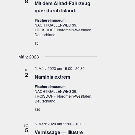
8
Mit dem All­rad-Fahr­zeug
quer durch Island.
Fischereimuseum
NACHTIGALLENWEG 39,
TROISDORF, Nordrhein-Westfalen,
Deutschland
€5
März 2023
2. März 2023 um 19:00
-
20:30
DO.
2
Nami­bia extrem
Fischereimuseum
NACHTIGALLENWEG 39,
TROISDORF, Nordrhein-Westfalen,
Deutschland
€10
5. März 2023 um 11:00
-
13:00
SO.
5
Ver­nis­sa­ge — Illus­tre