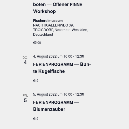
bo­ten — Offe­ner
FINNE
Workshop
Fischereimuseum
NACHTIGALLENWEG 39,
TROISDORF, Nordrhein-Westfalen,
Deutschland
€5,00
4. August 2022 um 10:00
-
12:30
DO.
4
— Bun­
FERIENPROGRAMM
te Kugelfische
€15
5. August 2022 um 10:00
-
12:30
FR.
5
—
FERIENPROGRAMM
Blumenzauber
€15