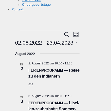
Kin­der­ge­burts­ta­ge
Kon­takt
Veranstaltungen
Veranstaltungen
Veranstaltun
Suche
Liste
Suche
Ansichten-
02.08.2022
 - 
23.04.2023
Navigation
und
Datum
Ansichten,
wählen.
August 2022
Navigation
2. August 2022 um 10:00
-
12:30
DI.
2
— Rei­se
FERIENPROGRAMM
zu den Indianern
€15
3. August 2022 um 10:00
-
12:30
MI.
3
— Libel­
FERIENPROGRAMM
len-zau­ber­haf­te Som­mer­