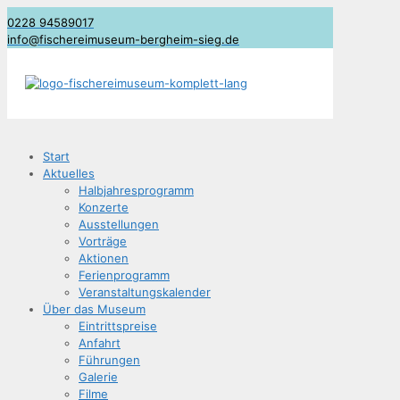
0228 94589017
info@fischereimuseum-bergheim-sieg.de
Start
Aktu­el­les
Halb­jah­res­pro­gramm
Kon­zer­te
Aus­stel­lun­gen
Vor­trä­ge
Aktio­nen
Feri­en­pro­gramm
Ver­an­stal­tungs­ka­len­der
Über das Museum
Ein­tritts­prei­se
Anfahrt
Füh­run­gen
Gale­rie
Fil­me