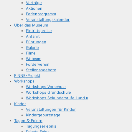
Vor­trä­ge
Aktio­nen
Feri­en­pro­gramm
Ver­an­stal­tungs­ka­len­der
Über das Museum
Ein­tritts­prei­se
Anfahrt
Füh­run­gen
Gale­rie
Fil­me
Web­cam
För­der­ver­ein
Stel­len­an­ge­bo­te
FIN­­NE-Pro­­jekt
Work­shops
Work­shops Vorschule
Work­shops Grundschule
Work­shops Sekun­dar­stu­fe I und
II
Kin­der
Ver­an­stal­tun­gen für Kinder
Kin­der­ge­burts­ta­ge
Tagen
&
Feiern
Tagungs­er­leb­nis
Pri­va­te Feier