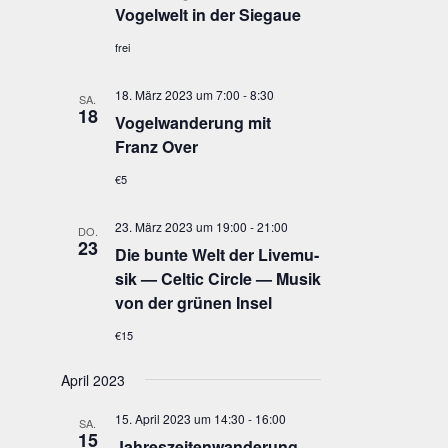
Vogel­welt in der Siegaue
frei
18. März 2023 um 7:00
-
8:30
SA.
18
Vogel­wan­de­rung mit
Franz Over
€5
23. März 2023 um 19:00
-
21:00
DO.
23
Die bun­te Welt der Live­mu­
sik — Cel­tic Cir­cle — Musik
von der grü­nen Insel
€15
April 2023
15. April 2023 um 14:30
-
16:00
SA.
15
Jah­res­zei­ten­wan­de­rung —