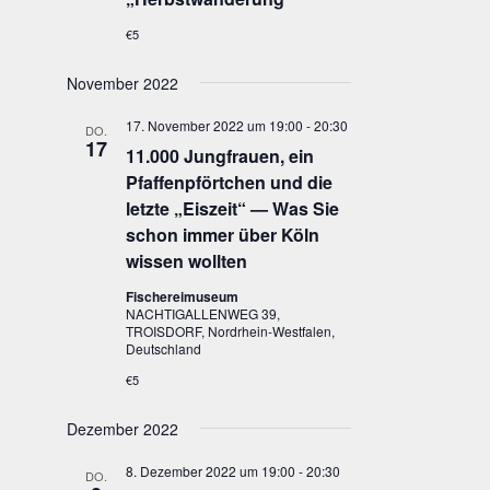
€5
November 2022
17. November 2022 um 19:00
-
20:30
DO.
17
11.000 Jung­frau­en, ein
Pfaf­fen­pfört­chen und die
letz­te „Eis­zeit“ — Was Sie
schon immer über Köln
wis­sen wollten
Fischereimuseum
NACHTIGALLENWEG 39,
TROISDORF, Nordrhein-Westfalen,
Deutschland
€5
Dezember 2022
8. Dezember 2022 um 19:00
-
20:30
DO.