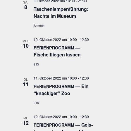
8. Oktober 2022 um 18:00
-
21:30
SA.
8
Taschen­lam­pen­füh­rung:
Nachts im Museum
Spende
10. Oktober 2022 um 10:00
-
12:30
MO.
10
—
FERIENPROGRAMM
Fische flie­gen lassen
€15
11. Oktober 2022 um 10:00
-
12:30
DI.
11
— Ein
FERIENPROGRAMM
“kna­cki­ger” Zoo
€15
12. Oktober 2022 um 10:00
-
12:30
MI.
12
— Geis­
FERIENPROGRAMM