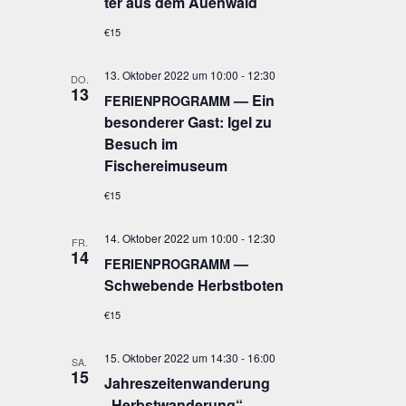
ter aus dem Auenwald
€15
13. Oktober 2022 um 10:00
-
12:30
DO.
13
— Ein
FERIENPROGRAMM
beson­de­rer Gast: Igel zu
Besuch im
Fischereimuseum
€15
14. Oktober 2022 um 10:00
-
12:30
FR.
14
—
FERIENPROGRAMM
Schwe­ben­de Herbstboten
€15
15. Oktober 2022 um 14:30
-
16:00
SA.
15
Jah­res­zei­ten­wan­de­rung
„Herbst­wan­de­rung“