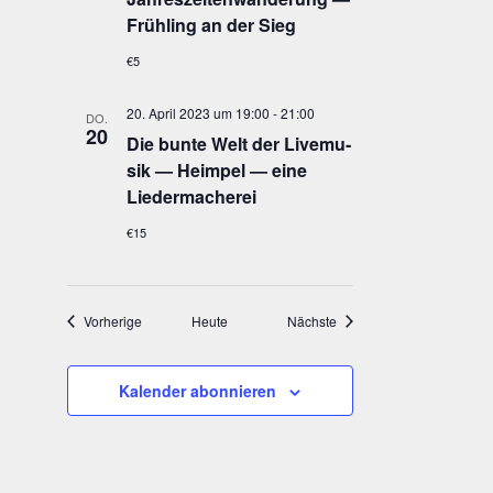
Früh­ling an der Sieg
€5
20. April 2023 um 19:00
-
21:00
DO.
20
Die bun­te Welt der Live­mu­
sik — Heim­pel — eine
Liedermacherei
€15
Veranstaltungen
Veranstaltungen
Vorherige
Heute
Nächste
Kalender abonnieren