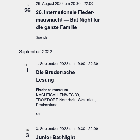
26. August 2022 um 20:30
-
22:00
FR.
26
26. Inter­na­tio­na­le Fle­der­
maus­nacht — Bat Night für
die gan­ze Familie
Spende
September 2022
1. September 2022 um 19:00
-
20:30
DO.
1
Die Bru­der­ra­che —
Lesung
Fischereimuseum
NACHTIGALLENWEG 39,
TROISDORF, Nordrhein-Westfalen,
Deutschland
€5
3. September 2022 um 19:30
-
22:00
SA.
3
Juni­or-Bat-Night