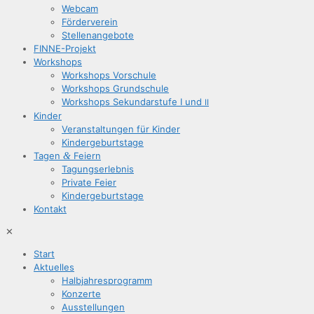
Web­cam
För­der­ver­ein
Stel­len­an­ge­bo­te
FIN­­NE-Pro­­jekt
Work­shops
Work­shops Vorschule
Work­shops Grundschule
Work­shops Sekun­dar­stu­fe I und
II
Kin­der
Ver­an­stal­tun­gen für Kinder
Kin­der­ge­burts­ta­ge
Tagen
&
Feiern
Tagungs­er­leb­nis
Pri­va­te Feier
Kin­der­ge­burts­ta­ge
Kon­takt
✕
Start
Aktu­el­les
Halb­jah­res­pro­gramm
Kon­zer­te
Aus­stel­lun­gen