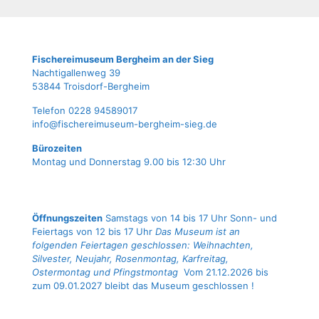
Fische­rei­mu­se­um Berg­heim an der Sieg
Nach­ti­gal­len­weg 39
53844 Troisdorf-Bergheim
Tele­fon 0228 94589017
info@fischereimuseum-bergheim-sieg.de
Büro­zei­ten
Mon­tag und Don­ners­tag 9.00 bis 12:30 Uhr
Öffnungszeiten
Samstags von 14 bis 17 Uhr Sonn- und
Feiertags von 12 bis 17 Uhr
Das Museum ist an
folgenden Feiertagen geschlossen: Weihnachten,
Silvester, Neujahr, Rosenmontag, Karfreitag,
Ostermontag und Pfingstmontag
Vom 21.12.2026 bis
zum 09.01.2027 bleibt das Museum geschlossen !