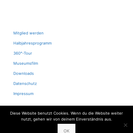
Mit­glied werden
Halb­jah­res­pro­gramm
360°-Tour
Muse­ums­film
Down­loads
Daten­schutz
Impres­sum
Diese Website benutzt Cookies. Wenn du die Website weiter
nutzt, gehen wir von deinem Einverständnis aus.
© 2024 Fischereimuseum Bergheim/Sieg
OK