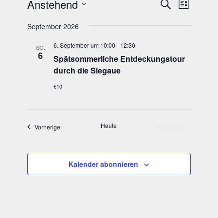
Veranstaltungen
Veranstal
Verans
Anstehend
Suche
Liste
Suche
Ansich
Datum
Naviga
und
wählen.
September 2026
Ansichten,
6. September um 10:00
-
12:30
Navigation
SO.
6
Spät­som­mer­li­che Ent­de­ckungs­tour
durch die Siegaue
€10
Heute
Nächste
Veranstaltungen
Vorherige
Veranstaltung
Kalender abonnieren