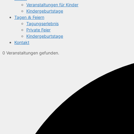
Ver­an­stal­tun­gen für Kinder
Kin­der­ge­burts­ta­ge
Tagen
&
Feiern
Tagungs­er­leb­nis
Pri­va­te Feier
Kin­der­ge­burts­ta­ge
Kon­takt
0 Veranstaltungen gefunden.