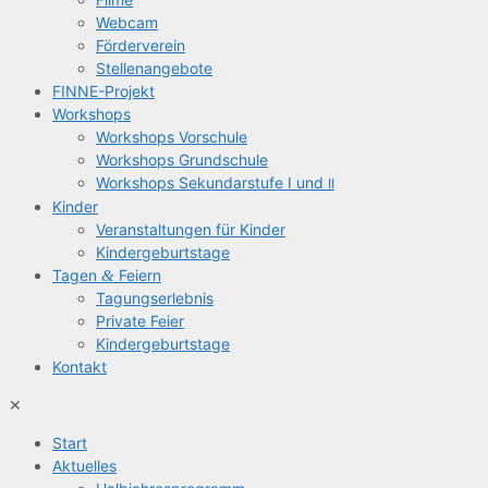
Web­cam
För­der­ver­ein
Stel­len­an­ge­bo­te
FIN­­NE-Pro­­jekt
Work­shops
Work­shops Vorschule
Work­shops Grundschule
Work­shops Sekun­dar­stu­fe I und
II
Kin­der
Ver­an­stal­tun­gen für Kinder
Kin­der­ge­burts­ta­ge
Tagen
&
Feiern
Tagungs­er­leb­nis
Pri­va­te Feier
Kin­der­ge­burts­ta­ge
Kon­takt
✕
Start
Aktu­el­les