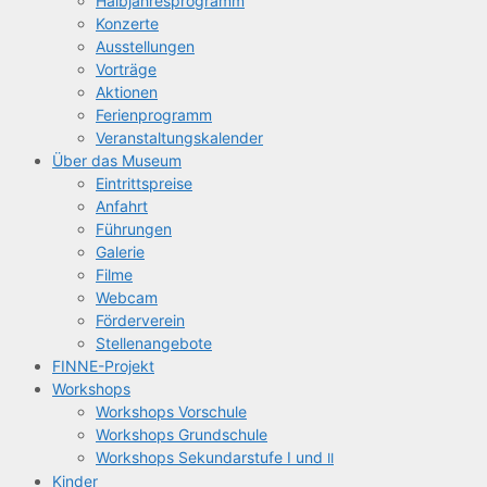
Halb­jah­res­pro­gramm
Kon­zer­te
Aus­stel­lun­gen
Vor­trä­ge
Aktio­nen
Feri­en­pro­gramm
Ver­an­stal­tungs­ka­len­der
Über das Museum
Ein­tritts­prei­se
Anfahrt
Füh­run­gen
Gale­rie
Fil­me
Web­cam
För­der­ver­ein
Stel­len­an­ge­bo­te
FIN­­NE-Pro­­jekt
Work­shops
Work­shops Vorschule
Work­shops Grundschule
Work­shops Sekun­dar­stu­fe I und
II
Kin­der