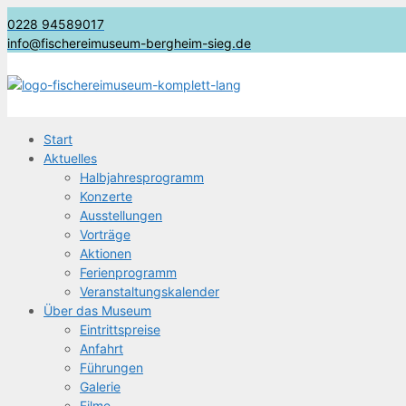
0228 94589017
info@fischereimuseum-bergheim-sieg.de
Start
Aktu­el­les
Halb­jah­res­pro­gramm
Kon­zer­te
Aus­stel­lun­gen
Vor­trä­ge
Aktio­nen
Feri­en­pro­gramm
Ver­an­stal­tungs­ka­len­der
Über das Museum
Ein­tritts­prei­se
Anfahrt
Füh­run­gen
Gale­rie
Fil­me