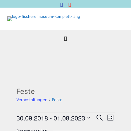
Feste
Veranstaltungen
Feste
Veranstaltungen
Veranstal
Verans
30.09.2018
 - 
01.08.2023
Suche
Liste
Suche
Ansich
Datum
Naviga
und
wählen.