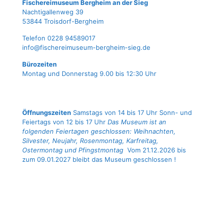
Fische­rei­mu­se­um Berg­heim an der Sieg
Nach­ti­gal­len­weg 39
53844 Troisdorf-Bergheim
Tele­fon 0228 94589017
info@fischereimuseum-bergheim-sieg.de
Büro­zei­ten
Mon­tag und Don­ners­tag 9.00 bis 12:30 Uhr
Öffnungszeiten
Samstags von 14 bis 17 Uhr Sonn- und
Feiertags von 12 bis 17 Uhr
Das Museum ist an
folgenden Feiertagen geschlossen: Weihnachten,
Silvester, Neujahr, Rosenmontag, Karfreitag,
Ostermontag und Pfingstmontag
Vom 21.12.2026 bis
zum 09.01.2027 bleibt das Museum geschlossen !