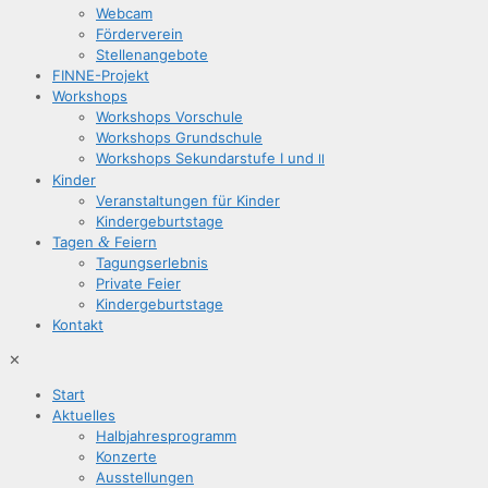
Web­cam
För­der­ver­ein
Stel­len­an­ge­bo­te
FIN­­NE-Pro­­jekt
Work­shops
Work­shops Vorschule
Work­shops Grundschule
Work­shops Sekun­dar­stu­fe I und
II
Kin­der
Ver­an­stal­tun­gen für Kinder
Kin­der­ge­burts­ta­ge
Tagen
&
Feiern
Tagungs­er­leb­nis
Pri­va­te Feier
Kin­der­ge­burts­ta­ge
Kon­takt
✕
Start
Aktu­el­les
Halb­jah­res­pro­gramm
Kon­zer­te
Aus­stel­lun­gen