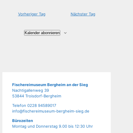
Vorheriger Tag
Nächster Tag
Kalender abonnieren
Fische­rei­mu­se­um Berg­heim an der Sieg
Nach­ti­gal­len­weg 39
53844 Troisdorf-Bergheim
Tele­fon 0228 94589017
info@fischereimuseum-bergheim-sieg.de
Büro­zei­ten
Mon­tag und Don­ners­tag 9.00 bis 12:30 Uhr