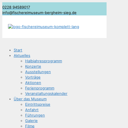
0228 94589017
info@fischereimuseum-bergheim-sieg.de
Start
Aktu­el­les
Halb­jah­res­pro­gramm
Kon­zer­te
Aus­stel­lun­gen
Vor­trä­ge
Aktio­nen
Feri­en­pro­gramm
Ver­an­stal­tungs­ka­len­der
Über das Museum
Ein­tritts­prei­se
Anfahrt
Füh­run­gen
Gale­rie
Fil­me