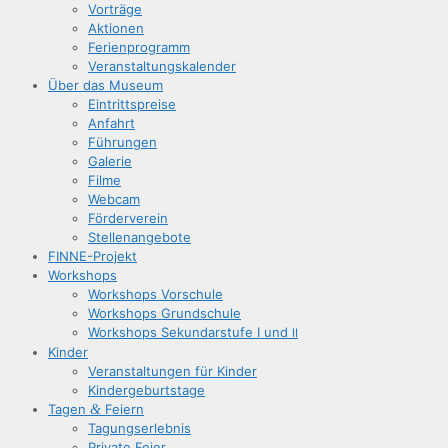
Vor­trä­ge
Aktio­nen
Feri­en­pro­gramm
Ver­an­stal­tungs­ka­len­der
Über das Museum
Ein­tritts­prei­se
Anfahrt
Füh­run­gen
Gale­rie
Fil­me
Web­cam
För­der­ver­ein
Stel­len­an­ge­bo­te
FIN­­NE-Pro­­jekt
Work­shops
Work­shops Vorschule
Work­shops Grundschule
Work­shops Sekun­dar­stu­fe I und
II
Kin­der
Ver­an­stal­tun­gen für Kinder
Kin­der­ge­burts­ta­ge
Tagen
&
Feiern
Tagungs­er­leb­nis
Pri­va­te Feier