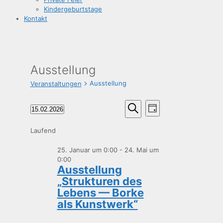
Kin­der­ge­burts­ta­ge
Kon­takt
Ausstellung
Ausstellung
Veranstaltungen
Veranstaltungen
Veranstaltungen
Veranstaltun
15.02.2026
Tag
Suche
Ansichten-
für
Datum
Suche
Navigation
und
15.
wählen.
Laufend
Ansichten,
Februar
25. Januar um 0:00
-
Navigation
24. Mai um
2026
0:00
Aus­stel­lung
„Struk­tu­ren des
Lebens — Bor­ke
als Kunstwerk“