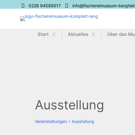
0228 94589017
info@fischereimuseum-berghei
Start
Aktu­el­les
Über das M
Ausstellung
Veranstaltungen
Ausstellung