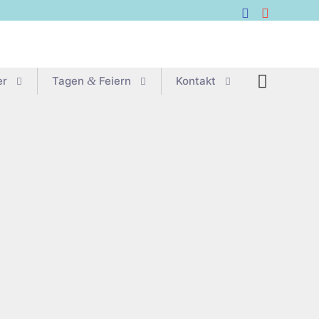
er
Tagen
&
Feiern
Kon­takt