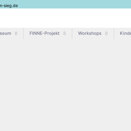
m-sieg.de
useum
FIN­­NE-Pro­­jekt
Work­shops
Kin­d