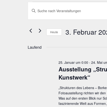
Veranstaltungen
Veranstaltungen
Bitte
für
Suche
Schlüsselwort
eingeben.
3.
und
Suche
nach
3. Februar 2
Februar
Ansichten,
Heute
Veranstaltungen
Schlüsselwort.
Datum
2026
Navigation
wählen.
Laufend
25. Januar um 0:00
-
24. Mai u
Aus­stel­lung „Str
Kunstwerk“
„Strukturen des Lebens – Borke 
Fotoausstellung richten wir den
Was auf den ersten Blick nur Sc
faszinierende Welt aus Formen,