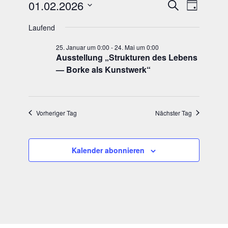
Veranstaltungen
Veranstal
Verans
01.02.2026
Suche
Tag
für
Suche
Ansich
Datum
1.
Naviga
und
Laufend
wählen.
Februar
Ansichten
25. Januar um 0:00
-
24. Mai um 0:00
2026
Navigatio
Aus­stel­lung „Struk­tu­ren des Lebens
— Bor­ke als Kunstwerk“
Vorheriger Tag
Nächster Tag
Kalender abonnieren