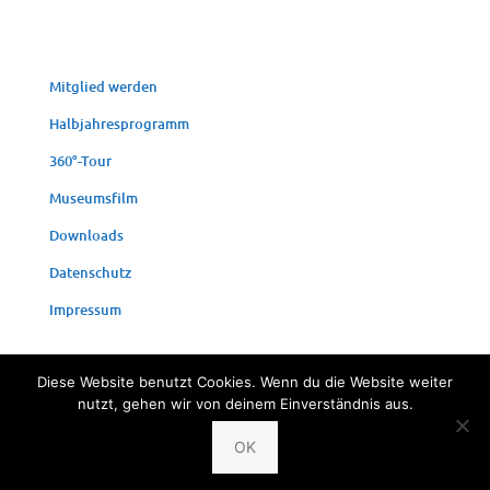
Mit­glied werden
Halb­jah­res­pro­gramm
360°-Tour
Muse­ums­film
Down­loads
Daten­schutz
Impres­sum
Diese Website benutzt Cookies. Wenn du die Website weiter
nutzt, gehen wir von deinem Einverständnis aus.
© 2024 Fischereimuseum Bergheim/Sieg
OK