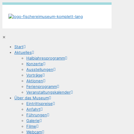
✕
Start
Aktu­el­les
Halb­jah­res­pro­gramm
Kon­zer­te
Aus­stel­lun­gen
Vor­trä­ge
Aktio­nen
Feri­en­pro­gramm
Ver­an­stal­tungs­ka­len­der
Über das Museum
Ein­tritts­prei­se
Anfahrt
Füh­run­gen
Gale­rie
Fil­me
Web­cam