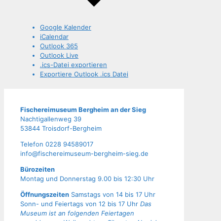
Google Kalender
iCalendar
Outlook 365
Outlook Live
.ics-Datei exportieren
Exportiere Outlook .ics Datei
Fische­rei­mu­se­um Berg­heim an der Sieg
Nach­ti­gal­len­weg 39
53844 Troisdorf-Bergheim
Tele­fon 0228 94589017
info@fischereimuseum-bergheim-sieg.de
Büro­zei­ten
Mon­tag und Don­ners­tag 9.00 bis 12:30 Uhr
Öffnungszeiten
Samstags von 14 bis 17 Uhr
Sonn- und Feiertags von 12 bis 17 Uhr
Das
Museum ist an folgenden Feiertagen