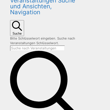
Veranstaltungen Suche
für
und Ansichten,
30.
Navigation
Dezember
2025
Suche
Bitte Schlüsselwort eingeben. Suche nach
Veranstaltungen Schlüsselwort.