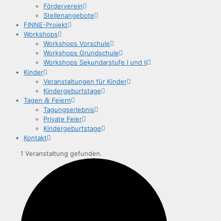
För­der­ver­ein
Stel­len­an­ge­bo­te
FIN­­NE-Pro­­jekt
Work­shops
Work­shops Vorschule
Work­shops Grundschule
Work­shops Sekun­dar­stu­fe I und
II
Kin­der
Ver­an­stal­tun­gen für Kinder
Kin­der­ge­burts­ta­ge
Tagen
&
Feiern
Tagungs­er­leb­nis
Pri­va­te Feier
Kin­der­ge­burts­ta­ge
Kon­takt
1 Veranstaltung gefunden.