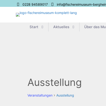
0228 94589017
info@fischereimuseum-berghei
Start
Aktu­el­les
Über das M
Ausstellung
Veranstaltungen
Ausstellung