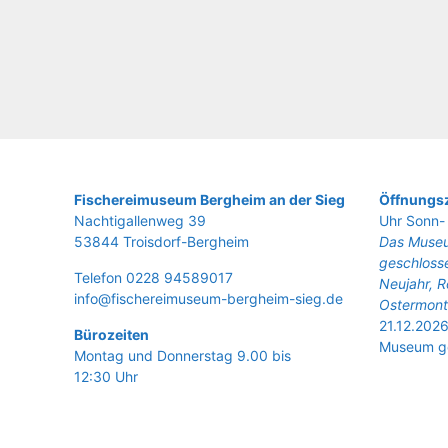
Fische­rei­mu­se­um Berg­heim an der Sieg
Öffnungsz
Nach­ti­gal­len­weg 39
Uhr Sonn- 
53844 Troisdorf-Bergheim
Das Museu
geschlosse
Tele­fon 0228 94589017
Neujahr, R
info@fischereimuseum-bergheim-sieg.de
Ostermont
21.12.2026
Büro­zei­ten
Museum ge
Mon­tag und Don­ners­tag 9.00 bis
12:30 Uhr