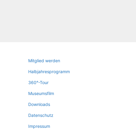
Mit­glied werden
Halb­jah­res­pro­gramm
360°-Tour
Muse­ums­film
Down­loads
Daten­schutz
Impres­sum