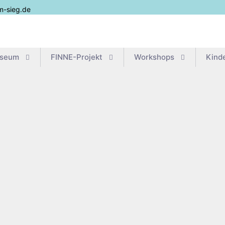
m-sieg.de
useum
FIN­­NE-Pro­­jekt
Work­shops
Kin­d