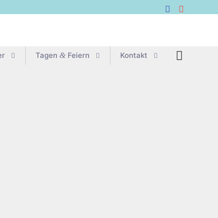
er
Tagen
&
Feiern
Kon­takt