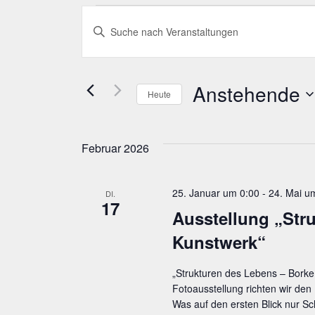
Veranstaltungen
Veranstaltungen
Bitte
Suche
Schlüsselwort
eingeben.
und
Suche
nach
Anstehende
Ansichten,
Heute
Veranstaltungen
Schlüsselwort.
Datum
Navigation
wählen.
Februar 2026
25. Januar um 0:00
-
24. Mai u
DI.
17
Aus­stel­lung „Str
Kunstwerk“
„Strukturen des Lebens – Borke 
Fotoausstellung richten wir den
Was auf den ersten Blick nur Sc