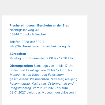
Fische­rei­mu­se­um Berg­heim an der Sieg
Nach­ti­gal­len­weg 39
53844 Troisdorf-Bergheim
Tele­fon 0228 94589017
info@fischereimuseum-bergheim-sieg.de
Büro­zei­ten
Mon­tag und Don­ners­tag 9.00 bis 12:30 Uhr
Öffnungszeiten
Samstags von 14 bis 17 Uhr
Sonn- und Feiertags von 12 bis 17 Uhr
Das
Museum ist an folgenden Feiertagen
geschlossen: Weihnachten, Silvester, Neujahr,
Rosenmontag, Karfreitag, Ostermontag und
Pfingstmontag
Vom 21.12.2026 bis zum
09.01.2027 bleibt das Museum geschlossen !