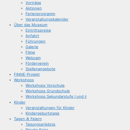
Vor­trä­ge
Aktio­nen
Feri­en­pro­gramm
Ver­an­stal­tungs­ka­len­der
Über das Museum
Ein­tritts­prei­se
Anfahrt
Füh­run­gen
Gale­rie
Fil­me
Web­cam
För­der­ver­ein
Stel­len­an­ge­bo­te
FIN­­NE-Pro­­jekt
Work­shops
Work­shops Vorschule
Work­shops Grundschule
Work­shops Sekun­dar­stu­fe I und
II
Kin­der
Ver­an­stal­tun­gen für Kinder
Kin­der­ge­burts­ta­ge
Tagen
&
Feiern
Tagungs­er­leb­nis
Pri­va­te Feier