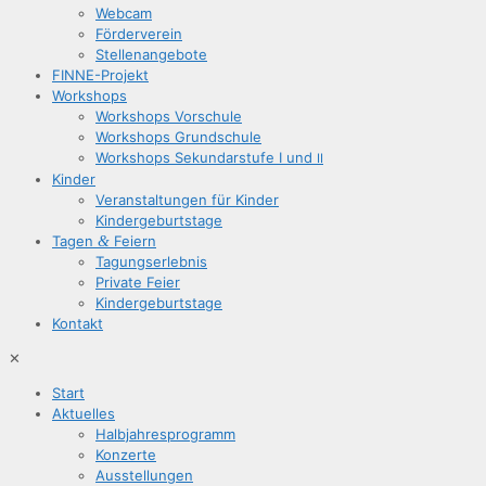
Web­cam
För­der­ver­ein
Stel­len­an­ge­bo­te
FIN­­NE-Pro­­jekt
Work­shops
Work­shops Vorschule
Work­shops Grundschule
Work­shops Sekun­dar­stu­fe I und
II
Kin­der
Ver­an­stal­tun­gen für Kinder
Kin­der­ge­burts­ta­ge
Tagen
&
Feiern
Tagungs­er­leb­nis
Pri­va­te Feier
Kin­der­ge­burts­ta­ge
Kon­takt
✕
Start
Aktu­el­les
Halb­jah­res­pro­gramm
Kon­zer­te
Aus­stel­lun­gen