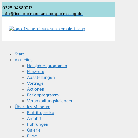
0228 94589017
info@fischereimuseum-bergheim-sieg.de
Start
Aktu­el­les
Halb­jah­res­pro­gramm
Kon­zer­te
Aus­stel­lun­gen
Vor­trä­ge
Aktio­nen
Feri­en­pro­gramm
Ver­an­stal­tungs­ka­len­der
Über das Museum
Ein­tritts­prei­se
Anfahrt
Füh­run­gen
Gale­rie
Fil­me