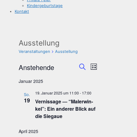
Kin­der­ge­burts­ta­ge
Kon­takt
Ausstellung
Veranstaltungen
Ausstellung
Veranstaltungen
Veranstaltungen
Veranstaltun
Anstehende
Liste
Suche
Ansichten-
Suche
Datum
Navigation
und
wählen.
Januar 2025
Ansichten,
19. Januar 2025 um 11:00
-
17:00
Navigation
So.
19
Ver­nis­sa­ge — “Maler­win­
kel”: Ein ande­rer Blick auf
die Siegaue
April 2025